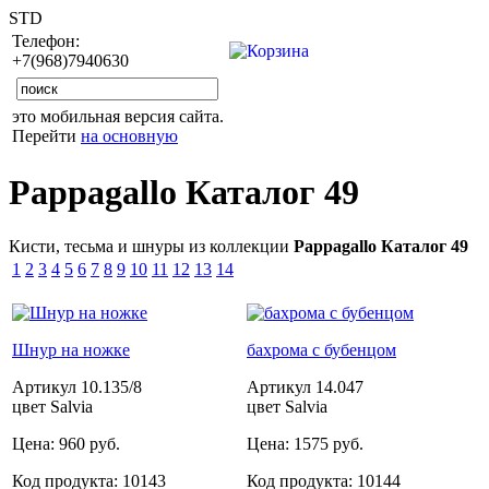
STD
Телефон:
+7(968)7940630
это мобильная версия сайта.
Перейти
на основную
Pappagallo Каталог 49
Кисти, тесьма и шнуры из коллекции
Pappagallo Каталог 49
1
2
3
4
5
6
7
8
9
10
11
12
13
14
Шнур на ножке
бахрома с бубенцом
Артикул
10.135/8
Артикул
14.047
цвет Salvia
цвет Salvia
Цена:
960 руб.
Цена:
1575 руб.
Код продукта:
10143
Код продукта:
10144