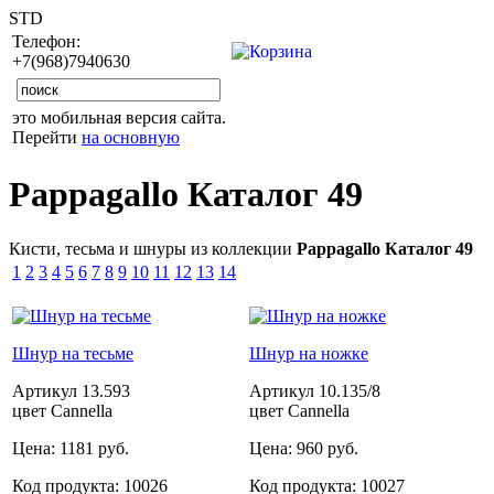
STD
Телефон:
+7(968)7940630
это мобильная версия сайта.
Перейти
на основную
Pappagallo Каталог 49
Кисти, тесьма и шнуры из коллекции
Pappagallo Каталог 49
1
2
3
4
5
6
7
8
9
10
11
12
13
14
Шнур на тесьме
Шнур на ножке
Артикул
13.593
Артикул
10.135/8
цвет Cannella
цвет Cannella
Цена:
1181 руб.
Цена:
960 руб.
Код продукта:
10026
Код продукта:
10027