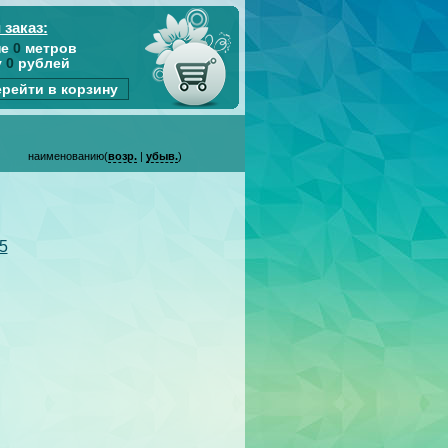
 заказ:
не
0
метров
у
0
рублей
рейти в корзину
наименованию(
возр.
|
убыв.
)
5