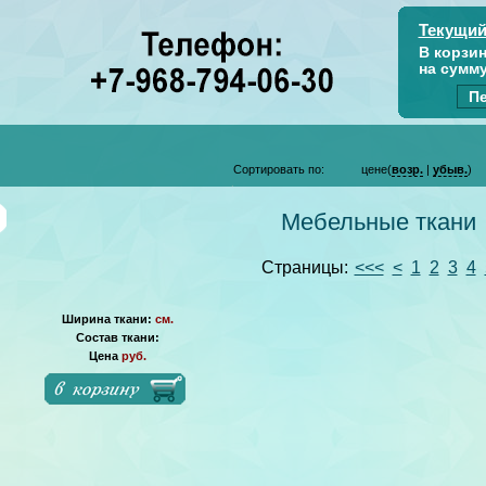
Текущий
В корзи
на сумм
Пе
Сортировать по:
цене(
возр.
|
убыв.
)
Мебельные ткани
Страницы:
<<<
<
1
2
3
4
Ширина ткани:
см.
Состав ткани:
Цена
руб.