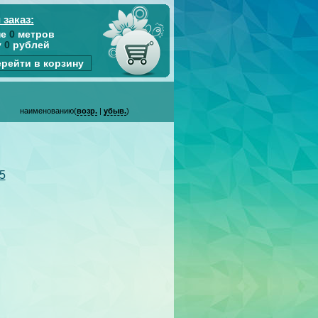
 заказ:
не
0
метров
у
0
рублей
рейти в корзину
наименованию(
возр.
|
убыв.
)
5