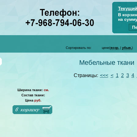
Текущий
В корзи
на сумм
Пе
Сортировать по:
цене(
возр.
|
убыв.
)
Мебельные ткани
Страницы:
<<<
<
1
2
3
4
Ширина ткани:
см.
Состав ткани:
Цена
руб.