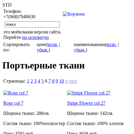
STD
Телефон:
+7(968)7940630
это мобильная версия сайта.
Перейти
на основную
Сортировать
цене(
возр.
|
наименованию(
возр.
|
по:
убыв.
)
убыв.
)
Портьерные ткани
Страницы:
1
2
3
4
5
6
7
8
9
10
>
>>>
Rose col 7
Stripe Flower col 27
Ширина ткани:
280см.
Ширина ткани:
142см.
Состав ткани:
100%полиэстер
Состав ткани:
100% хлопок
Цена
3592 руб.
Цена
3658 руб.