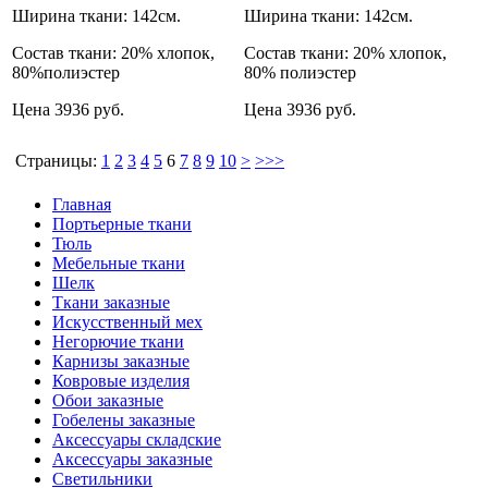
Ширина ткани:
142см.
Ширина ткани:
142см.
Состав ткани:
20% хлопок,
Состав ткани:
20% хлопок,
80%полиэстер
80% полиэстер
Цена
3936 руб.
Цена
3936 руб.
Страницы:
1
2
3
4
5
6
7
8
9
10
>
>>>
Главная
Портьерные ткани
Тюль
Мебельные ткани
Шелк
Ткани заказные
Искусственный мех
Негорючие ткани
Карнизы заказные
Ковровые изделия
Обои заказные
Гобелены заказные
Аксессуары складские
Аксессуары заказные
Светильники