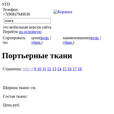
STD
Телефон:
+7(968)7940630
это мобильная версия сайта.
Перейти
на основную
Сортировать
цене(
возр.
|
наименованию(
возр.
|
по:
убыв.
)
убыв.
)
Портьерные ткани
Страницы:
<<<
<
9
10
11
12
13
14
15
16
17
18
Ширина ткани:
см.
Состав ткани:
Цена
руб.