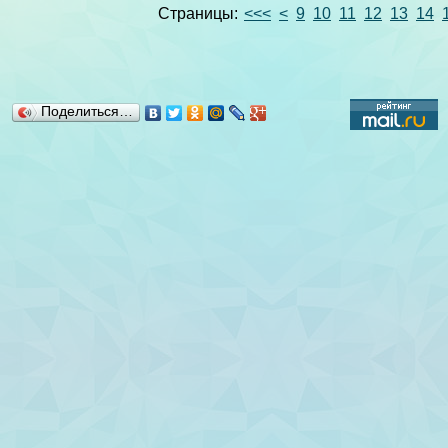
Страницы:
<<<
<
9
10
11
12
13
14
Поделиться…