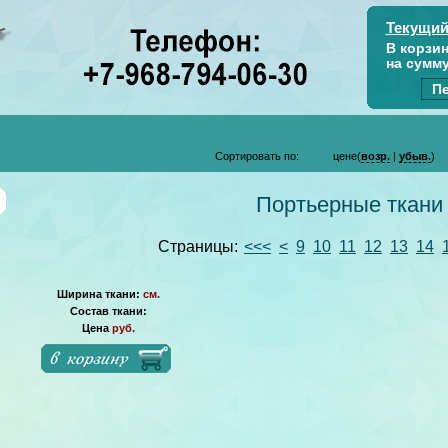
Текущий
В корзи
на сумм
Пе
Сортировать по:
цене(
возр.
|
убыв.
)
Портьерные ткани
Страницы:
<<<
<
9
10
11
12
13
14
Ширина ткани:
см.
Состав ткани:
Цена
руб.