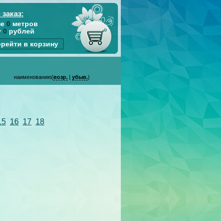
 заказ:
не
0
метров
у
0
рублей
рейти в корзину
наименованию(
возр.
|
убыв.
)
15
16
17
18