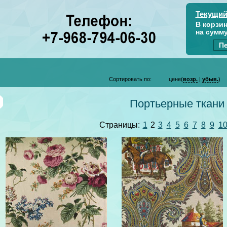
Текущий
В корзи
на сумм
Пе
Сортировать по:
цене(
возр.
|
убыв.
)
Портьерные ткани
Страницы:
1
2
3
4
5
6
7
8
9
1