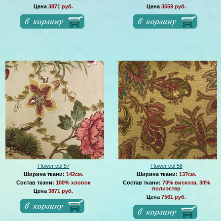
Цена
3871 руб.
Цена
3559 руб.
Flower col 57
Flower col 56
Ширина ткани:
142см.
Ширина ткани:
137см.
Состав ткани:
100% хлопок
Состав ткани:
70% вискоза, 30%
полиэстер
Цена
3871 руб.
Цена
7561 руб.