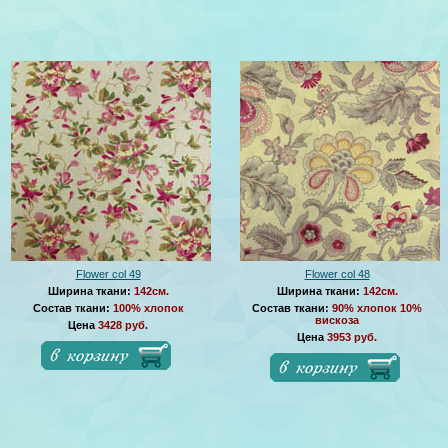
Flower col 49
Flower col 48
Ширина ткани:
142см.
Ширина ткани:
142см.
Состав ткани:
100% хлопок
Состав ткани:
90% хлопок 10%
вискоза
Цена
3428 руб.
Цена
3953 руб.