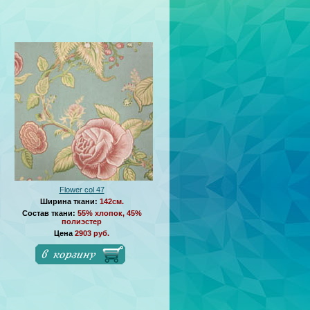
Flower col 47
Ширина ткани:
142см.
Состав ткани:
55% хлопок, 45%
полиэстер
Цена
2903 руб.