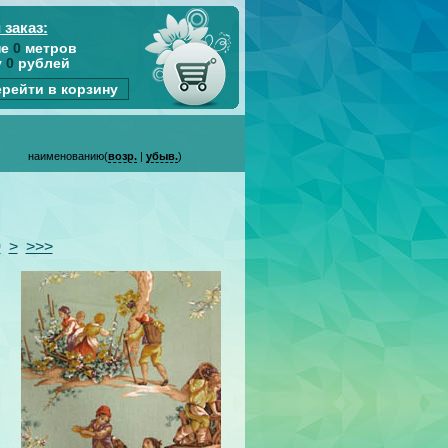
 заказ:
не
0
метров
у
0
рублей
рейти в корзину
наименованию(
возр.
|
убыв.
)
0
>
>>>