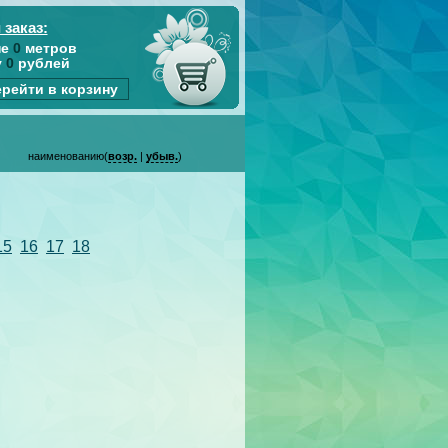
 заказ:
не
0
метров
у
0
рублей
рейти в корзину
наименованию(
возр.
|
убыв.
)
15
16
17
18