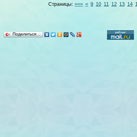
Страницы:
<<<
<
9
10
11
12
13
14
Поделиться…