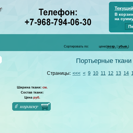
Текущий
В корзи
на сумм
Пе
Сортировать по:
цене(
возр.
|
убыв.
)
Портьерные ткани
Страницы:
<<<
<
9
10
11
12
13
14
Ширина ткани:
см.
Состав ткани:
Цена
руб.