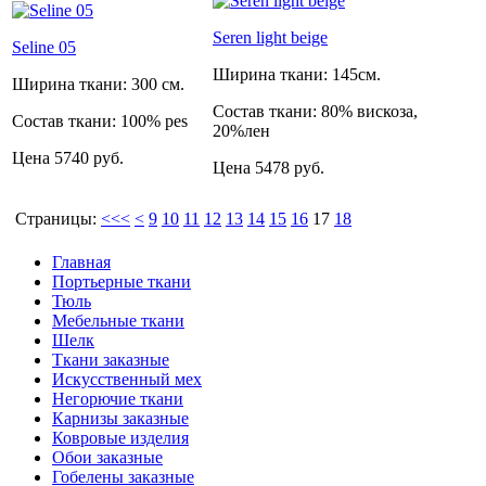
Seren light beige
Seline 05
Ширина ткани:
145см.
Ширина ткани:
300 см.
Состав ткани:
80% вискоза,
Состав ткани:
100% pes
20%лен
Цена
5740 руб.
Цена
5478 руб.
Страницы:
<<<
<
9
10
11
12
13
14
15
16
17
18
Главная
Портьерные ткани
Тюль
Мебельные ткани
Шелк
Ткани заказные
Искусственный мех
Негорючие ткани
Карнизы заказные
Ковровые изделия
Обои заказные
Гобелены заказные