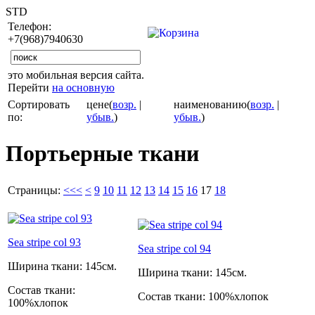
STD
Телефон:
+7(968)7940630
это мобильная версия сайта.
Перейти
на основную
Сортировать
цене(
возр.
|
наименованию(
возр.
|
по:
убыв.
)
убыв.
)
Портьерные ткани
Страницы:
<<<
<
9
10
11
12
13
14
15
16
17
18
Sea stripe col 93
Sea stripe col 94
Ширина ткани:
145см.
Ширина ткани:
145см.
Состав ткани:
Состав ткани:
100%хлопок
100%хлопок