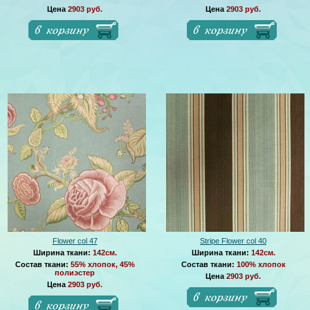
Цена
2903 руб.
Цена
2903 руб.
Flower col 47
Stripe Flower col 40
Ширина ткани:
142см.
Ширина ткани:
142см.
Состав ткани:
55% хлопок, 45%
Состав ткани:
100% хлопок
полиэстер
Цена
2903 руб.
Цена
2903 руб.