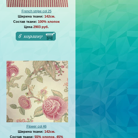
French stripe col 25
Ширина ткани:
142см.
Состав ткани:
100% хлопок
Цена
2903 руб.
Flower col 46
Ширина ткани:
142см.
Состав ткани:
55% хлопок, 45%