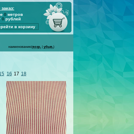
 заказ:
не
0
метров
у
0
рублей
рейти в корзину
наименованию(
возр.
|
убыв.
)
15
16
17
18