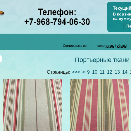
Текущий
В корзи
на сумм
Пе
Сортировать по:
цене(
возр.
|
убыв.
)
Портьерные ткани
Страницы:
<<<
<
9
10
11
12
13
14