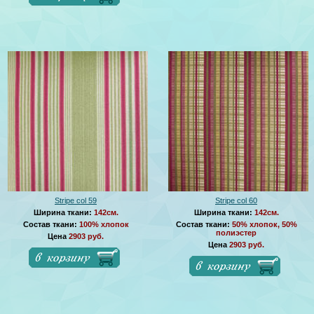
Stripe col 59
Stripe col 60
Ширина ткани:
142см.
Ширина ткани:
142см.
Состав ткани:
100% хлопок
Состав ткани:
50% хлопок, 50%
полиэстер
Цена
2903 руб.
Цена
2903 руб.