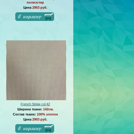
полиэстер
Цена
2903 руб.
French Stripe col 42
Ширина ткани:
142см.
Состав ткани:
100% хлопок
Цена
2903 руб.