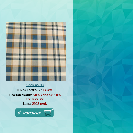
Chek col 43
Ширина ткани:
142см.
Состав ткани:
50% хлопок, 50%
полиэстер
Цена
2903 руб.