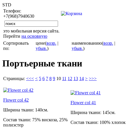
STD
Телефон:
+7(968)7940630
это мобильная версия сайта.
Перейти
на основную
Сортировать
цене(
возр.
|
наименованию(
возр.
|
по:
убыв.
)
убыв.
)
Портьерные ткани
Страницы:
<<<
<
5
6
7
8
9
10
11
12
13
14
>
>>>
Flower col 42
Flower col 41
Ширина ткани:
140см.
Ширина ткани:
145см.
Состав ткани:
75% вискоза, 25%
Состав ткани:
100% хлопок
полиэстер