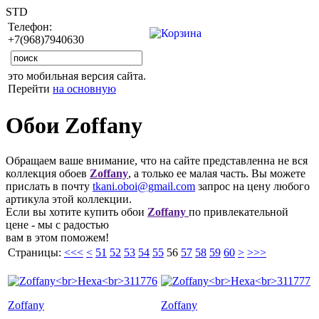
STD
Телефон:
+7(968)7940630
это мобильная версия сайта.
Перейти
на основную
Обои Zoffany
Обращаем ваше внимание, что на сайте представленна не вся
коллекция обоев
Zoffany
, а только ее малая часть. Вы можете
прислать в почту
tkani.oboi@gmail.com
запрос на цену любого
артикула этой коллекции.
Если вы хотите купить обои
Zoffany
по привлекательной
цене - мы с радостью
вам в этом поможем!
Страницы:
<<<
<
51
52
53
54
55
56
57
58
59
60
>
>>>
Zoffany
Zoffany