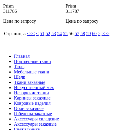
Prism
Prism
311786
311787
Цена по запросу
Цена по запросу
Страницы:
<<<
<
51
52
53
54
55
56
57
58
59
60
>
>>>
Zoffany
Zoffany
Zoffany
Главная
Портьерные ткани
Тюль
Мебельные ткани
Шелк
Ткани заказные
Искусственный мех
Негорючие ткани
Карнизы заказные
Ковровые изделия
Обои заказные
Гобелены заказные
Аксессуары складские
Аксессуары заказные
Светильники