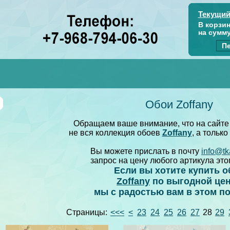
Текущий
В корзи
на сумм
Пе
Обои Zoffany
Обращаем ваше внимание, что на сайте
не вся коллекция обоев
Zoffany
, а только
Вы можете прислать в почту
info@tk
запрос на цену любого артикула это
Если вы хотите купить о
Zoffany
по выгодной цен
мы с радостью вам в этом п
Страницы:
<<<
<
23
24
25
26
27
28
29