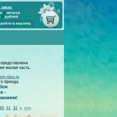
 заказ:
не
0
метров
у
0
рублей
рейти в корзину
 представлена
 ее малая часть.
ani-oboi.ru
го бренда.
бои
е -
оможем!
30
31
32
>
>>>