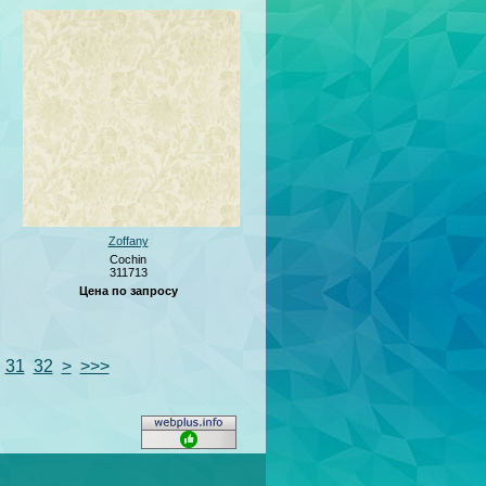
Zoffany
Cochin
311713
Цена по запросу
31
32
>
>>>