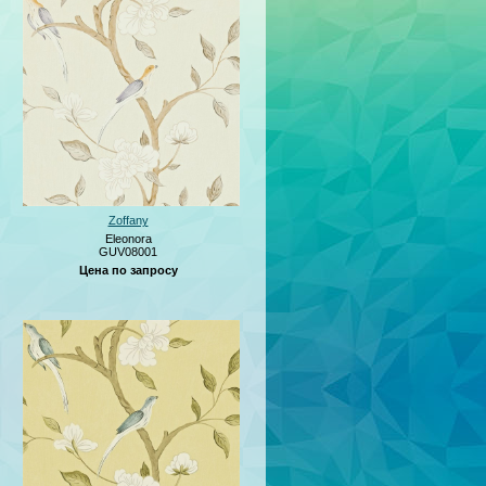
Zoffany
Eleonora
GUV08001
Цена по запросу