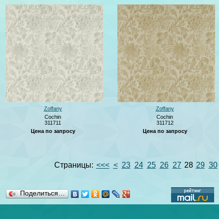
Zoffany
Zoffany
Cochin
Cochin
311711
311712
Цена по запросу
Цена по запросу
Страницы:
<<<
<
23
24
25
26
27
28
29
30
Поделиться…