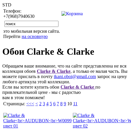
STD
Телефон:
+7(968)7940630
это мобильная версия сайта.
Перейти
на основную
Обои Clarke & Clarke
Обращаем ваше внимание, что на сайте представленна не вся
коллекция обоев
Clarke & Clarke
, а только ее малая часть. Вы
можете прислать в почту
tkani.oboi@gmail.com
запрос на цену
любого артикула этой коллекции.
Если вы хотите купить обои
Clarke & Clarke
по
привлекательной цене - мы с радостью
вам в этом поможем!
Страницы:
<<<
<
2
3
4
5
6
7
8
9
10
11