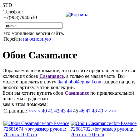
STD
Телефон:
+7(968)7940630
это мобильная версия сайта.
Перейти
на основную
Обои Casamance
Обращаем ваше внимание, что на сайте представленна не вся
коллекция обоев
Casamance
, а только ее малая часть. Вы
можете прислать в почту
tkani.oboi@gmail.com
запрос на цену
любого артикула этой коллекции.
Если вы хотите купить обои
Casamance
по привлекательной
цене - мы с радостью
вам в этом поможем!
Страницы:
<<<
<
40
41
42
43
44
45
46
47
48
49
>
>>>