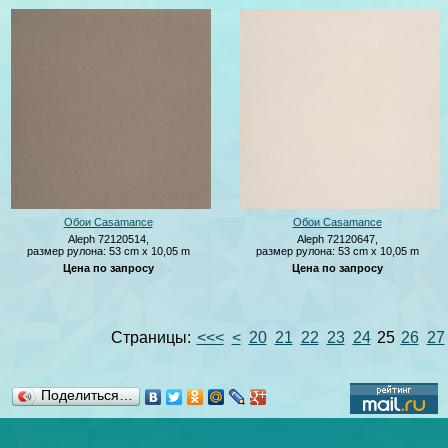
Обои Casamance
Обои Casamance
Aleph 72120514,
Aleph 72120647,
размер рулона: 53 cm x 10,05 m
размер рулона: 53 cm x 10,05 m
Цена по запросу
Цена по запросу
Страницы:
<<<
<
20
21
22
23
24
25
26
27
Поделиться…