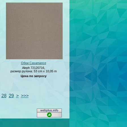
Обои Casamance
Aleph 72120716,
размер рулона: 53 cm x 10,05 m
Цена по запросу
28
29
>
>>>