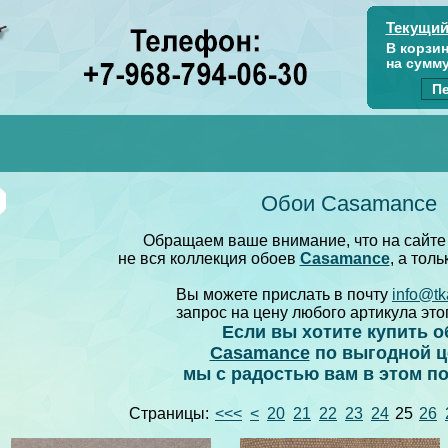
Текущий
В корзи
на сумм
Пе
Обои Casamance
Обращаем ваше внимание, что на сайте
не вся коллекция обоев
Casamance
, а тол
Вы можете прислать в почту
info@tk
запрос на цену любого артикула это
Если вы хотите купить о
Casamance
по выгодной ц
мы с радостью вам в этом п
Страницы:
<<<
<
20
21
22
23
24
25
26