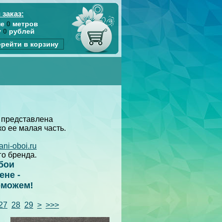
 заказ:
не
0
метров
у
0
рублей
рейти в корзину
 представлена
ько ее малая часть.
ani-oboi.ru
го бренда.
бои
ене -
оможем!
27
28
29
>
>>>