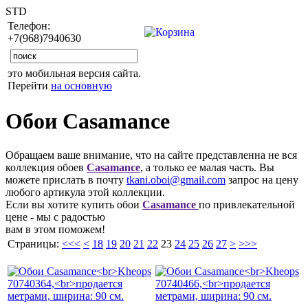
STD
Телефон:
+7(968)7940630
это мобильная версия сайта.
Перейти
на основную
Обои Casamance
Обращаем ваше внимание, что на сайте представленна не вся
коллекция обоев
Casamance
, а только ее малая часть. Вы
можете прислать в почту
tkani.oboi@gmail.com
запрос на цену
любого артикула этой коллекции.
Если вы хотите купить обои
Casamance
по привлекательной
цене - мы с радостью
вам в этом поможем!
Страницы:
<<<
<
18
19
20
21
22
23
24
25
26
27
>
>>>