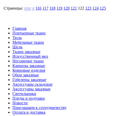
Страницы:
<<<
<
116
117
118
119
120
121
122
123
124
125
Casamance
Casamance
Casamance
Главная
Портьерные ткани
Тюль
Мебельные ткани
Шелк
Ткани заказные
Искусственный мех
Негорючие ткани
Карнизы заказные
Ковровые изделия
Обои заказные
Гобелены заказные
Аксессуары складские
Аксессуары заказные
Светильники
Пледы и подушки
Новости
Приглашаем к сотрудничеству
Оплата и доставка