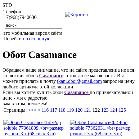
STD
Телефон:
+7(968)7940630
это мобильная версия сайта.
Перейти
на основную
Обои Casamance
Обращаем ваше внимание, что на сайте представленна не вся
коллекция обоев
Casamance
, а только ее малая часть. Вы
можете прислать в почту
tkani.oboi@gmail.com
запрос на цену
любого артикула этой коллекции.
Если вы хотите купить обои
Casamance
по привлекательной
цене - мы с радостью
вам в этом поможем!
Страницы:
<<<
<
116
117
118
119
120
121
122
123
124
125