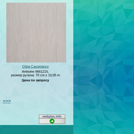
Обои Casamance
Amboine 9661215,
размер рулона: 70 cm x 10,05 m
Цена по запросу
>
>>>