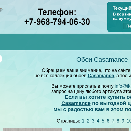
Текущий
В корзи
на сумм
Пе
Обои Casamance
Обращаем ваше внимание, что на сайте
не вся коллекция обоев
Casamance
, а тол
Вы можете прислать в почту
info@tk
запрос на цену любого артикула это
Если вы хотите купить о
Casamance
по выгодной ц
мы с радостью вам в этом п
Страницы:
1
2
3
4
5
6
7
8
9
1