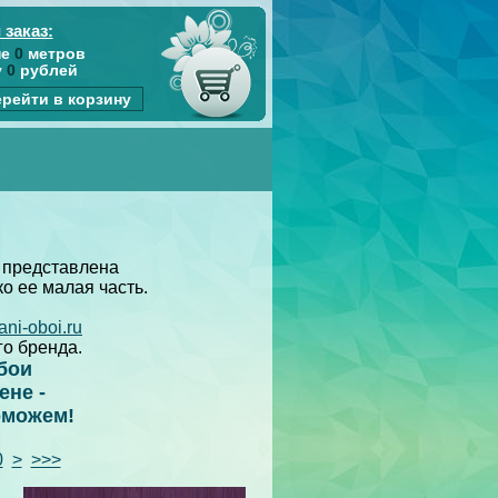
 заказ:
не
0
метров
у
0
рублей
рейти в корзину
 представлена
ько ее малая часть.
ani-oboi.ru
го бренда.
бои
ене -
оможем!
0
>
>>>