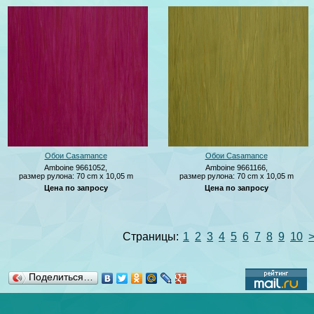
Обои Casamance
Обои Casamance
Amboine 9661052,
Amboine 9661166,
размер рулона: 70 cm x 10,05 m
размер рулона: 70 cm x 10,05 m
Цена по запросу
Цена по запросу
Страницы:
1
2
3
4
5
6
7
8
9
10
Поделиться…